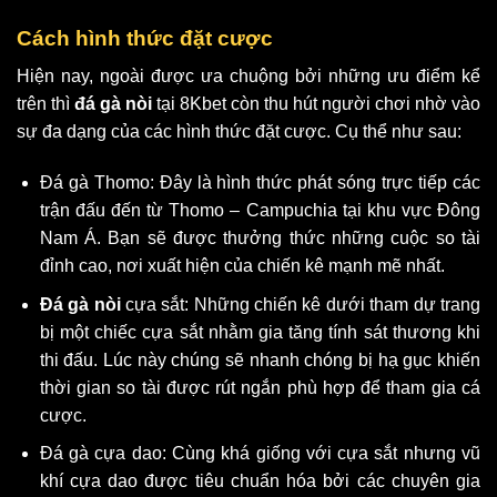
Cách hình thức đặt cược
Hiện nay, ngoài được ưa chuộng bởi những ưu điểm kể
trên thì
đá gà nòi
tại 8Kbet còn thu hút người chơi nhờ vào
sự đa dạng của các hình thức đặt cược. Cụ thể như sau:
Đá gà Thomo: Đây là hình thức phát sóng trực tiếp các
trận đấu đến từ Thomo – Campuchia tại khu vực Đông
Nam Á. Bạn sẽ được thưởng thức những cuộc so tài
đỉnh cao, nơi xuất hiện của chiến kê mạnh mẽ nhất.
Đá gà nòi
cựa sắt: Những chiến kê dưới tham dự trang
bị một chiếc cựa sắt nhằm gia tăng tính sát thương khi
thi đấu. Lúc này chúng sẽ nhanh chóng bị hạ gục khiến
thời gian so tài được rút ngắn phù hợp để tham gia cá
cược.
Đá gà cựa dao: Cùng khá giống với cựa sắt nhưng vũ
khí cựa dao được tiêu chuẩn hóa bởi các chuyên gia