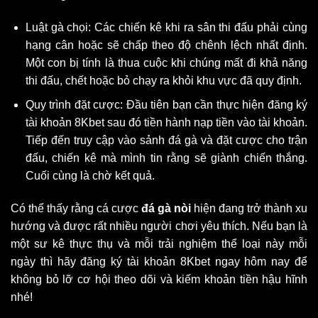
Luật gà chọi: Các chiến kê khi ra sân thi đấu phải cùng
hạng cân hoặc sẽ chấp theo độ chênh lệch nhất định.
Một con bị tính là thua cuộc khi chúng mất đi khả năng
thi đấu, chết hoặc bỏ chạy ra khỏi khu vực đã quy định.
Quy trình đặt cược: Đầu tiên bạn cần thực hiện đăng ký
tài khoản 8Kbet sau đó tiền hành nạp tiền vào tài khoản.
Tiếp đến truy cập vào sảnh đá gà và đặt cược cho trận
đấu, chiến kê mà mình tin rằng sẽ giành chiến thắng.
Cuối cùng là chờ kết quả.
Có thể thấy rằng cá cược
đá gà nòi
hiện đang trở thành xu
hướng và được rất nhiều người chơi yêu thích. Nếu bạn là
một sư kê thực thụ và mỗi trải nghiệm thể loại này mỗi
ngày thì hãy đăng ký tài khoản 8Kbet ngay hôm nay để
không bỏ lỡ cơ hội theo dõi và kiếm khoản tiền hậu hĩnh
nhé!