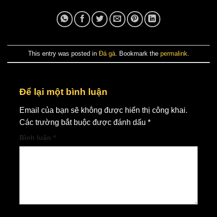
This entry was posted in
Đá gà
. Bookmark the
permalink
.
Để lại một bình luận
Email của bạn sẽ không được hiển thị công khai.
Các trường bắt buộc được đánh dấu
*
Bình luận
*