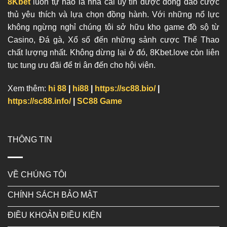
8Kbet
luôn tự hào là nhà cái uy tín được đông đảo cược
thủ yêu thích và lựa chọn đồng hành. Với những nổ lực
không ngừng nghỉ chúng tôi sở hữu kho game đồ sộ từ
Casino, Đá gà, Xổ số đến những sảnh cược Thể Thao
chất lượng nhất. Không dừng lại ở đó, 8Kbet.love còn liên
tục tung ưu đãi để tri ân đến cho hội viên.
Xem thêm:
hi 88
|
hi88
|
https://sc88.bio/
|
https://sc88.info/
|
SC88 Game
THÔNG TIN
VỀ CHÚNG TÔI
CHÍNH SÁCH BẢO MẬT
ĐIỀU KHOẢN ĐIỀU KIỆN