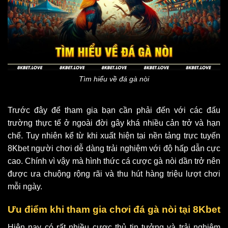
Tìm hiểu về đá gà nòi
Trước đây để tham gia bạn cần phải đến với các đấu
trường thực tế ở ngoài đời gây khá nhiều cản trở và hạn
chế. Tuy nhiên kể từ khi xuất hiện tại nền tảng trực tuyến
8Kbet người chơi dễ dàng trải nghiệm với độ hấp dẫn cực
cao. Chính vì vậy mà hình thức cá cược gà nòi dần trở nên
được ưa chuộng rộng rãi và thu hút hàng triệu lượt chơi
mỗi ngày.
Ưu điểm khi tham gia chơi đá gà nòi tại 8Kbet
Hiện nay có rất nhiều cược thủ tin tưởng và trải nghiệm