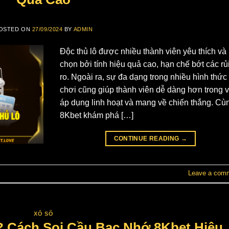
OSTED ON
27/09/2024
BY
ADMIN
Độc thủ lô được nhiều thành viên yêu thích và
chọn bởi tính hiệu quả cao, hạn chế bớt các rủ
ro. Ngoài ra, sự đa dạng trong nhiều hình thức
chơi cũng giúp thành viên dễ dàng hơn trong v
áp dụng linh hoạt và mang về chiến thắng. Cù
8Kbet khám phá […]
CONTINUE READING
→
Leave a com
XỔ SỐ
? Cách Soi Cầu Bạc Nhớ 8Kbet Hiệu