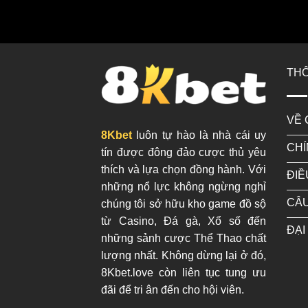
THÔ
VỀ 
8Kbet
luôn tự hào là nhà cái uy
CHÍ
tín được đông đảo cược thủ yêu
thích và lựa chọn đồng hành. Với
ĐIỀ
những nổ lực không ngừng nghỉ
CÂU
chúng tôi sở hữu kho game đồ sộ
từ Casino, Đá gà, Xổ số đến
ĐẠI
những sảnh cược Thể Thao chất
lượng nhất. Không dừng lại ở đó,
8Kbet.love còn liên tục tung ưu
đãi để tri ân đến cho hội viên.