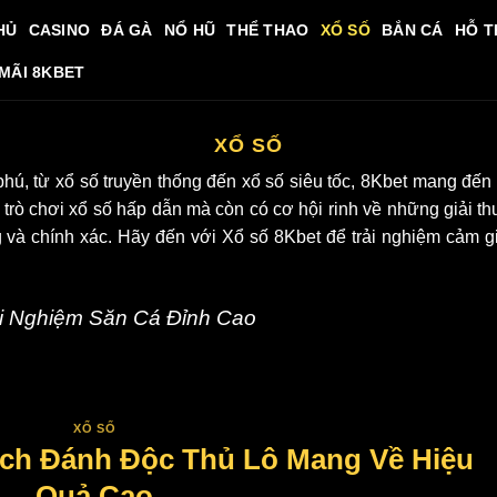
HỦ
CASINO
ĐÁ GÀ
NỔ HŨ
THỂ THAO
XỔ SỐ
BẮN CÁ
HỖ 
MÃI 8KBET
XỔ SỐ
hú, từ xổ số truyền thống đến xổ số siêu tốc, 8Kbet mang đến 
trò chơi xổ số hấp dẫn mà còn có cơ hội rinh về những giải thư
và chính xác. Hãy đến với Xổ số 8Kbet để trải nghiệm cảm gi
ải Nghiệm Săn Cá Đỉnh Cao
XỔ SỐ
h Đánh Độc Thủ Lô Mang Về Hiệu
Quả Cao