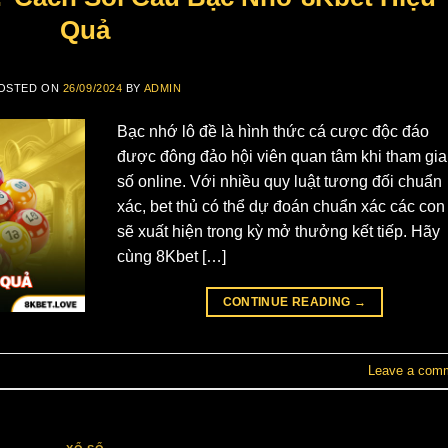
Quả
OSTED ON
26/09/2024
BY
ADMIN
Bạc nhớ lô đề là hình thức cá cược độc đáo
được đông đảo hội viên quan tâm khi tham gia
số online. Với nhiều quy luật tương đối chuẩn
xác, bet thủ có thể dự đoán chuẩn xác các con
sẽ xuất hiện trong kỳ mở thưởng kết tiếp. Hãy
cùng 8Kbet […]
CONTINUE READING
→
Leave a com