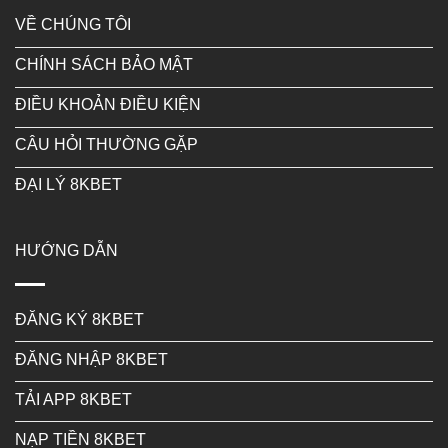
VỀ CHÚNG TÔI
CHÍNH SÁCH BẢO MẬT
ĐIỀU KHOẢN ĐIỀU KIỆN
CÂU HỎI THƯỜNG GẶP
ĐẠI LÝ 8KBET
HƯỚNG DẪN
ĐĂNG KÝ 8KBET
ĐĂNG NHẬP 8KBET
TẢI APP 8KBET
NẠP TIỀN 8KBET