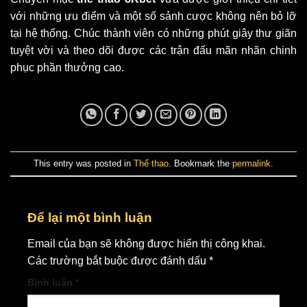
với những ưu điểm và một số sảnh cược không nên bỏ lỡ
tại hệ thống. Chúc thành viên có những phút giây thư giãn
tuyệt vời và theo dõi được các trận đấu mãn nhãn chinh
phục phần thưởng cao.
This entry was posted in
Thể thao
. Bookmark the
permalink
.
Để lại một bình luận
Email của bạn sẽ không được hiển thị công khai.
Các trường bắt buộc được đánh dấu
*
Bình luận
*