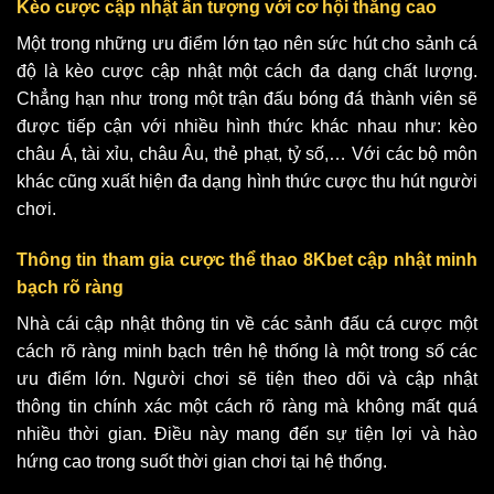
Kèo cược cập nhật ấn tượng với cơ hội thắng cao
Một trong những ưu điểm lớn tạo nên sức hút cho sảnh cá
độ là kèo cược cập nhật một cách đa dạng chất lượng.
Chẳng hạn như trong một trận đấu bóng đá thành viên sẽ
được tiếp cận với nhiều hình thức khác nhau như: kèo
châu Á, tài xỉu, châu Âu, thẻ phạt, tỷ số,… Với các bộ môn
khác cũng xuất hiện đa dạng hình thức cược thu hút người
chơi.
Thông tin tham gia cược thể thao 8Kbet cập nhật minh
bạch rõ ràng
Nhà cái cập nhật thông tin về các sảnh đấu cá cược một
cách rõ ràng minh bạch trên hệ thống là một trong số các
ưu điểm lớn. Người chơi sẽ tiện theo dõi và cập nhật
thông tin chính xác một cách rõ ràng mà không mất quá
nhiều thời gian. Điều này mang đến sự tiện lợi và hào
hứng cao trong suốt thời gian chơi tại hệ thống.