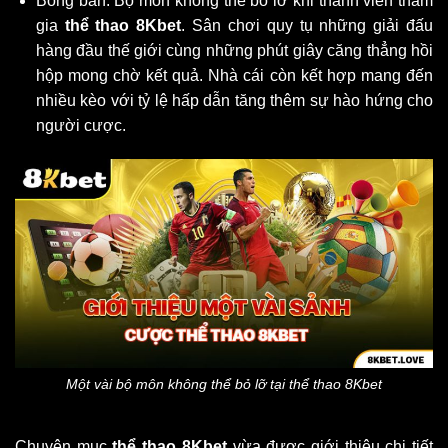
Bóng bàn: Bộ môn không thể bỏ lỡ khi thành viên tham
gia
thể thao 8Kbet
. Sân chơi quy tụ những giải đấu
hàng đầu thế giới cùng những phút giây căng thẳng hồi
hộp mong chờ kết quả. Nhà cái còn kết hợp mang đến
nhiều kèo với tỷ lệ hấp dẫn tăng thêm sự hào hứng cho
người cược.
Một vài bộ môn không thể bỏ lỡ tại thể thao 8Kbet
Chuyên mục
thể thao 8Kbet
vừa được giới thiệu chi tiết