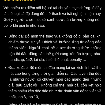
Với nhiều ưu điểm nổi bật có tại chuyên mục chứng tỏ đây
là thể loại cá độ đáng để thử thách và trải nghiệm hiện nay.
Gợi ý người chơi một số sảnh cược ấn tượng không nên
bỏ lỡ khi giải trí như sau:
Bóng đá: Bộ môn thể thao vua không có gì bàn cãi khi
chiếm được sự yêu thích và hưởng ứng từ đông đảo
thành viên. Người chơi sẽ được thưởng thức những
trận thi đấu đẳng cấp thế giới cùng kèo ấn tượng như:
handicap, 1×2, tài xỉu, tỉ số, thẻ phạt, penalty,…
Đua xe đạp: Bộ môn thi đấu mang lại sự kịch tính và thu
hút cao trong từng thời gian diễn ra. Các tuyển thủ đều
là những người có chuyên môn cao mang đến những
giải đấu tuyệt vời. Không chỉ thế, nhà cái còn kết hợp
thêm nhiều kèo độc đáo như: dự đoán vận động viên về
nhất, top 3, top 10,…