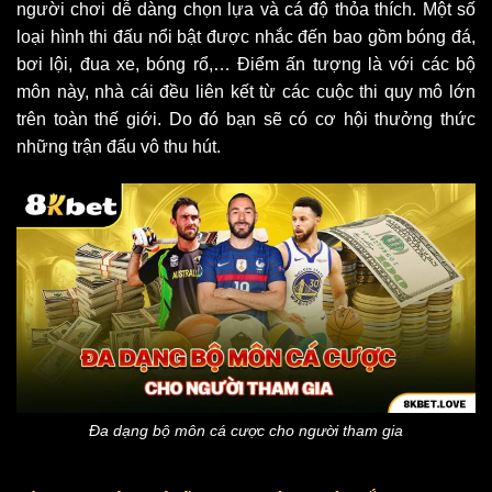
người chơi dễ dàng chọn lựa và cá độ thỏa thích. Một số
loại hình thi đấu nổi bật được nhắc đến bao gồm bóng đá,
bơi lội, đua xe, bóng rổ,… Điểm ấn tượng là với các bộ
môn này, nhà cái đều liên kết từ các cuộc thi quy mô lớn
trên toàn thế giới. Do đó bạn sẽ có cơ hội thưởng thức
những trận đấu vô thu hút.
Đa dạng bộ môn cá cược cho người tham gia